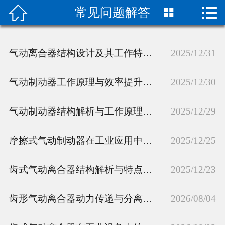


常见问题解答

首页

产品中心
气动离合器结构设计及其工作特性分析
2025/12/31
HAwers离合器
气动制动器工作原理与效率提升策略
2025/12/30
选用方案费用
气动制动器结构解析与工作原理详解
2025/12/29
常见问题解答
摩擦式气动制动器在工业应用中的工况适应性分析
2025/12/25
成功案例
视频中心
齿式气动离合器结构解析与特点展示
2025/12/23
关于我们
齿形气动离合器动力传递与分离机制解析
2026/08/04
联系我们