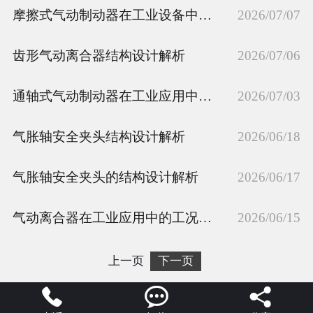
摩擦式气动制动器在工业设备中的应用范围
2026/07/07
齿形气动离合器结构设计解析
2026/07/06
通轴式气动制动器在工业应用中的工况分析
2026/07/03
气胀轴安全夹头结构设计解析
2026/06/18
气胀轴安全夹头的结构设计解析
2026/06/17
气动离合器在工业应用中的工况适应性分析
2026/06/15
上一页
下一页


