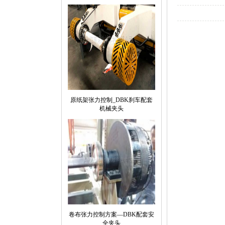
原纸架张力控制_DBK刹车配套
机械夹头
卷布张力控制方案—DBK配套安
全夹头