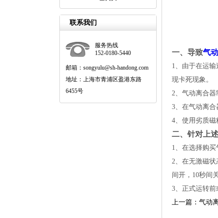
联系我们
服务热线
一、导致
气
152-0180-5440
1、由于在运
邮箱：songyulu@sh-handong.com
地址：上海市青浦区盈港东路
现卡死现象。
6455号
2、气动离合
3、在气动离
4、使用劣质磁
二、针对上
1、在选择购
2、在无激磁状
间开，10秒间
3、正式运转
上一篇：气动