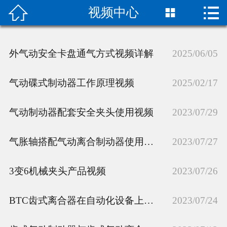


视频中心

首页

产品中心
外气动安全卡盘通气方式视频详解
2025/06/05
HAwers离合器
气动碟式制动器工作原理视频
2025/02/17
选用方案费用
气动制动器配套安全夹头使用视频
2023/07/29
常见问题解答
气胀轴搭配气动离合制动器使用视频
2023/07/27
成功案例
视频中心
3变6机械夹头产品视频
2023/07/26
关于我们
BTC齿式离合器在自动化设备上的使用案例
2023/07/24
联系我们